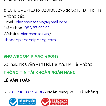
© 2018 GPĐKKD số: 0201805276 do Sở KHĐT Tp. Hải
Phòng cấp.
Email:
pianosonata.vn@gmail.com
.
Điện thoại:
083.83.555.55
Website:
pianosonata.vn
/
khodanpianohaiphong.com
SHOWROOM PIANO 400M2
Số 145D Nguyễn Văn Hới, Hải An, TP. Hải Phòng
THÔNG TIN TÀI KHOẢN NGÂN HÀNG
LÊ VĂN TUẤN
STK
0031000333888
- Ngân hàng VCB Hải Phòng.