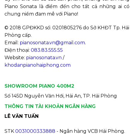
Piano Sonata là điểm đến cho tất cả những ai có
chung niềm đam mê với Piano!
© 2018 GPĐKKD số: 0201805276 do Sở KHĐT Tp. Hải
Phòng cấp.
Email:
pianosonata.vn@gmail.com
.
Điện thoại:
083.83.555.55
Website:
pianosonata.vn
/
khodanpianohaiphong.com
SHOWROOM PIANO 400M2
Số 145D Nguyễn Văn Hới, Hải An, TP. Hải Phòng
THÔNG TIN TÀI KHOẢN NGÂN HÀNG
LÊ VĂN TUẤN
STK
0031000333888
- Ngân hàng VCB Hải Phòng.