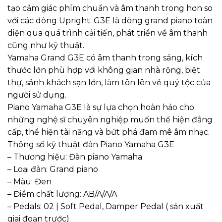
tạo cảm giác phím chuẩn và âm thanh trong hơn so
với các dòng Upright. G3E là dòng grand piano toàn
diện qua quá trình cải tiến, phát triển về âm thanh
cũng như kỹ thuật.
Yamaha Grand G3E có âm thanh trong sáng, kích
thước lớn phù hợp với không gian nhà rộng, biệt
thự, sảnh khách sạn lớn, làm tôn lên vẻ quý tộc của
người sử dụng.
Piano Yamaha G3E là sự lựa chọn hoàn hảo cho
những nghệ sĩ chuyên nghiệp muốn thể hiện đẳng
cấp, thể hiện tài năng và bứt phá đam mê âm nhạc.
Thông số kỹ thuật đàn Piano Yamaha G3E
– Thương hiệu: Đàn piano Yamaha
– Loại đàn: Grand piano
– Màu: Đen
– Điểm chất lượng: AB/A/A/A
– Pedals: 02 | Soft Pedal, Damper Pedal ( sản xuất
giai đoạn trước)