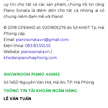
uy tín cho tất cả các sản phẩm, chúng tôi tin rằng
Piano Sonata là điểm đến cho tất cả những ai có
chung niềm đam mê với Piano!
© 2018 GPĐKKD số: 0201805276 do Sở KHĐT Tp. Hải
Phòng cấp.
Email:
pianosonata.vn@gmail.com
.
Điện thoại:
083.83.555.55
Website:
pianosonata.vn
/
khodanpianohaiphong.com
SHOWROOM PIANO 400M2
Số 145D Nguyễn Văn Hới, Hải An, TP. Hải Phòng
THÔNG TIN TÀI KHOẢN NGÂN HÀNG
LÊ VĂN TUẤN