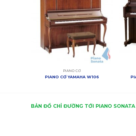
PIANO CƠ
 U3G
PIANO CƠ YAMAHA W106
P
BẢN ĐỒ CHỈ ĐƯỜNG TỚI PIANO SONATA