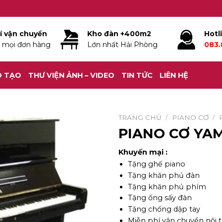
í vận chuyển
Kho đàn +400m2
Hotl
 mọi đơn hàng
Lớn nhất Hải Phòng
083.
O TẠO
THƯ VIỆN ẢNH – VIDEO
TIN TỨC
LIÊN HỆ
TRANG CHỦ
/
PIANO CƠ
/
PIANO CƠ YA
Khuyến mại :
Tặng ghế piano
Tặng khăn phủ đàn
Tặng khăn phủ phím
Tặng ống sấy đàn
Tặng chống dập tay
Miễn phí vận chuyển nội 