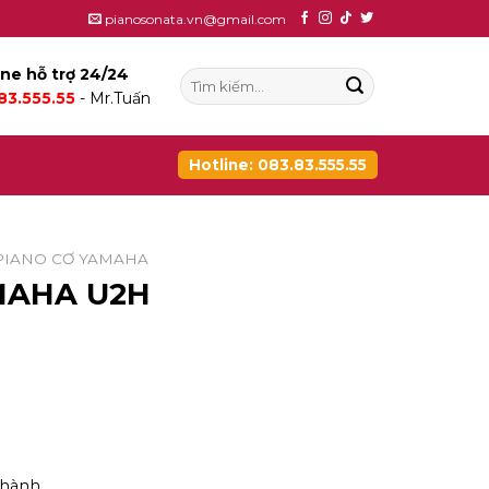
pianosonata.vn@gmail.com
ine hỗ trợ 24/24
Tìm
83.555.55
- Mr.Tuấn
kiếm:
Hotline: 083.83.555.55
PIANO CƠ YAMAHA
MAHA U2H
thành