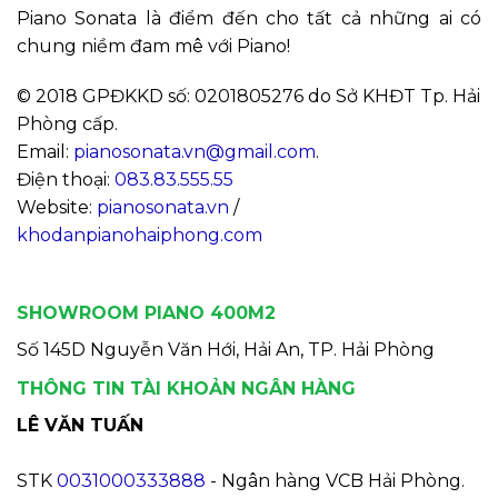
Piano Sonata là điểm đến cho tất cả những ai có
chung niềm đam mê với Piano!
© 2018 GPĐKKD số: 0201805276 do Sở KHĐT Tp. Hải
Phòng cấp.
Email:
pianosonata.vn@gmail.com
.
Điện thoại:
083.83.555.55
Website:
pianosonata.vn
/
khodanpianohaiphong.com
SHOWROOM PIANO 400M2
Số 145D Nguyễn Văn Hới, Hải An, TP. Hải Phòng
THÔNG TIN TÀI KHOẢN NGÂN HÀNG
LÊ VĂN TUẤN
STK
0031000333888
- Ngân hàng VCB Hải Phòng.