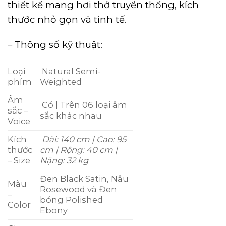
thiết kế mang hơi thở truyền thống, kích
thước nhỏ gọn và tinh tế.
– Thông số kỹ thuật:
Loại
Natural Semi-
phím
Weighted
Âm
Có | Trên 06 loại âm
sắc –
sắc khác nhau
Voice
Kích
Dài: 140 cm | Cao: 95
thước
cm | Rộng: 40 cm |
– Size
Nặng: 32 kg
Đen Black Satin, Nâu
Màu
Rosewood và Đen
–
bóng Polished
Color
Ebony