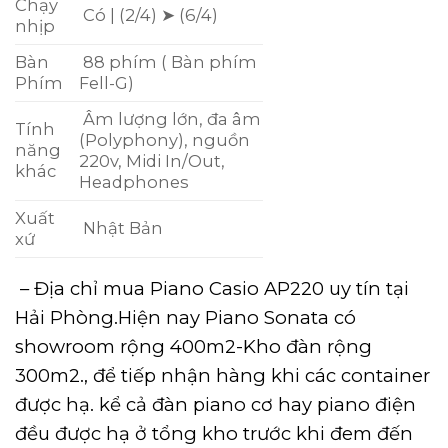
Chạy
Có | (2/4) ➤ (6/4)
nhịp
Bàn
88 phím ( Bàn phím
Phím
Fell-G)
Âm lượng lớn, đa âm
Tính
(Polyphony), nguồn
năng
220v, Midi In/Out,
khác
Headphones
Xuất
Nhật Bản
xứ
– Địa chỉ mua Piano Casio AP220 uy tín tại
Hải Phòng.Hiện nay Piano Sonata có
showroom rộng 400m2-Kho đàn rộng
300m2., để tiếp nhận hàng khi các container
được hạ. kể cả đàn piano cơ hay piano điện
đều được hạ ở tổng kho trước khi đem đến