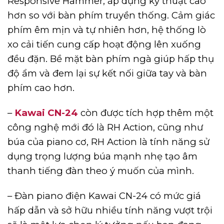
Responsive Hammer, áp dụng kỹ thuật cao
hơn so với bàn phím truyền thống. Cảm giác
phím êm mịn và tự nhiên hơn, hệ thống lò
xo cải tiến cung cấp hoạt động lên xuống
đều đặn. Bề mặt bàn phím ngà giúp hấp thụ
độ ẩm và đem lại sự kết nối giữa tay và bàn
phím cao hơn.
–
Kawai CN-24
còn được tích hợp thêm một
công nghệ mới đó là RH Action, cũng như
búa của piano cơ, RH Action là tính năng sử
dụng trọng lượng búa mạnh nhẹ tạo âm
thanh tiếng đàn theo ý muốn của mình.
– Đàn piano điện Kawai CN-24 có mức giá
hấp dẫn và sở hữu nhiều tính năng vượt trội