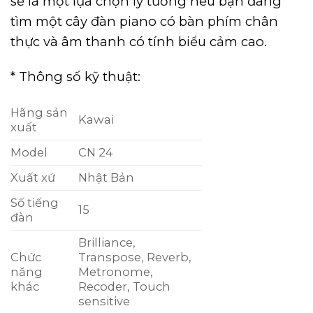
sẽ là một lựa chọn lý tưởng nếu bạn đang
tìm một cây đàn piano có bàn phím chân
thực và âm thanh có tính biểu cảm cao.
* Thông số kỹ thuật:
Hãng sản
Kawai
xuất
Model
CN 24
Xuất xứ
Nhật Bản
Số tiếng
15
đàn
Brilliance,
Chức
Transpose, Reverb,
năng
Metronome,
khác
Recoder, Touch
sensitive