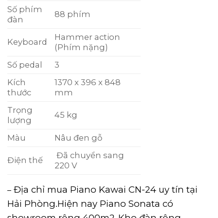
Số phím
88 phím
đàn
Hammer action
Keyboard
(Phím nặng)
Số pedal
3
Kích
1370 x 396 x 848
thước
mm
Trọng
45 kg
lượng
Màu
Nâu đen gỗ
Đã chuyển sang
Điện thế
220 V
Địa chỉ mua Piano Kawai CN-24 uy tín tại
–
Hải Phòng.Hiện nay Piano Sonata có
showroom rộng 400m2-Kho đàn rộng