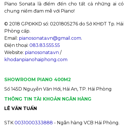
Piano Sonata là điểm đến cho tất cả những ai có
chung niềm đam mê với Piano!
© 2018 GPĐKKD số: 0201805276 do Sở KHĐT Tp. Hải
Phòng cấp.
Email:
pianosonata.vn@gmail.com
.
Điện thoại:
083.83.555.55
Website:
pianosonata.vn
/
khodanpianohaiphong.com
SHOWROOM PIANO 400M2
Số 145D Nguyễn Văn Hới, Hải An, TP. Hải Phòng
THÔNG TIN TÀI KHOẢN NGÂN HÀNG
LÊ VĂN TUẤN
STK
0031000333888
- Ngân hàng VCB Hải Phòng.