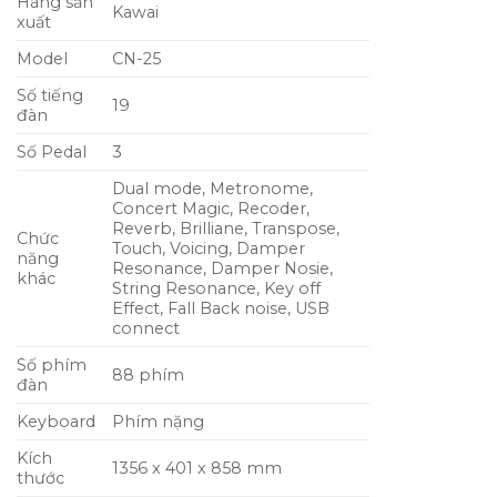
Hãng sản
Kawai
xuất
Model
CN-25
Số tiếng
19
đàn
Số Pedal
3
Dual mode, Metronome,
Concert Magic, Recoder,
Reverb, Brilliane, Transpose,
Chức
Touch, Voicing, Damper
năng
Resonance, Damper Nosie,
khác
String Resonance, Key off
Effect, Fall Back noise, USB
connect
Số phím
88 phím
đàn
Keyboard
Phím nặng
Kích
1356 x 401 x 858 mm
thước