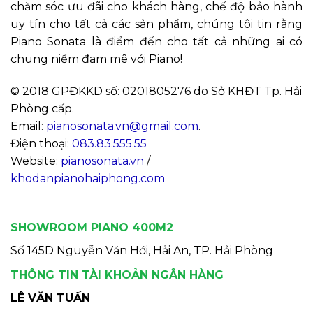
chăm sóc ưu đãi cho khách hàng, chế độ bảo hành
uy tín cho tất cả các sản phẩm, chúng tôi tin rằng
Piano Sonata là điểm đến cho tất cả những ai có
chung niềm đam mê với Piano!
© 2018 GPĐKKD số: 0201805276 do Sở KHĐT Tp. Hải
Phòng cấp.
Email:
pianosonata.vn@gmail.com
.
Điện thoại:
083.83.555.55
Website:
pianosonata.vn
/
khodanpianohaiphong.com
SHOWROOM PIANO 400M2
Số 145D Nguyễn Văn Hới, Hải An, TP. Hải Phòng
THÔNG TIN TÀI KHOẢN NGÂN HÀNG
LÊ VĂN TUẤN