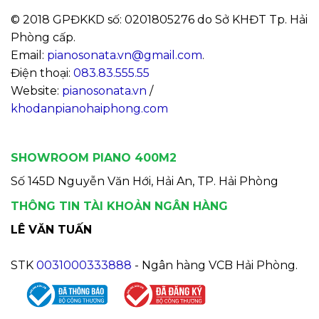
© 2018 GPĐKKD số: 0201805276 do Sở KHĐT Tp. Hải
Phòng cấp.
Email:
pianosonata.vn@gmail.com
.
Điện thoại:
083.83.555.55
Website:
pianosonata.vn
/
khodanpianohaiphong.com
SHOWROOM PIANO 400M2
Số 145D Nguyễn Văn Hới, Hải An, TP. Hải Phòng
THÔNG TIN TÀI KHOẢN NGÂN HÀNG
LÊ VĂN TUẤN
STK
0031000333888
- Ngân hàng VCB Hải Phòng.