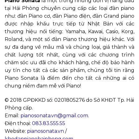
Piano Sonata
là một trong những đơn vị hàng đầu
tại Hải Phòng chuyên cung cấp các loại đàn piano
như: đàn Piano cơ, đàn Piano điện, đàn Grand piano
được nhập khẩu trực tiếp từ Nhật Bản với các
thương hiệu nổi tiếng: Yamaha, Kawai, Casio, Korg,
Roland, và một số đàn Piano thương hiệu khác. Với
sự đa dạng về mẫu mã và chủng loại, giá thành và
chất lượng tốt nhất, cùng với các chương trình
chăm sóc ưu đãi cho khách hàng, chế độ bảo hành
uy tín cho tất cả các sản phẩm, chúng tôi tin rằng
Piano Sonata là điểm đến cho tất cả những ai có
chung niềm đam mê với Piano!
© 2018 GPĐKKD số: 0201805276 do Sở KHĐT Tp. Hải
Phòng cấp.
Email:
pianosonata.vn@gmail.com
.
Điện thoại:
083.83.555.55
Website:
pianosonata.vn
/
khodanpianohaiphong.com