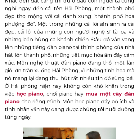
Nhắc đến đất cảng thì dù ở đâu con người ta cũng
nghĩ ngay đến cái tên Hải Phòng, một thành phố
đẹp thơ mộng với cái danh xưng “thành phố hoa
phượng đỏ”. Một trong những cái lôi sản sinh ra cái
đẹp, cái lôi của những con người nghệ sĩ tài ba và
những bản hùng ca khánh chiến. Đâu đó vẫn vang
lên những tiếng đàn piano tại thính phòng của nhà
hát lớn thành phố, những tiết mục hòa âm đầy cảm
xúc. Môn nghệ thuật đàn piano đang thổi một làn
gió lớn tràn xuống Hải Phòng, vì những tinh hoa mà
nó mang lại đang thu hút rất nhiều tín đồ sùng bái.
Ở Hải phòng hiện nay không còn khó khăn trong
việc
học piano
,
chơi piano hay
mua một cây đàn
piano
cho riêng mình. Môn học piano đầy bổ ích và
tính nhân văn này đang được chúng tôi nuôi dưỡng
từng ngày.