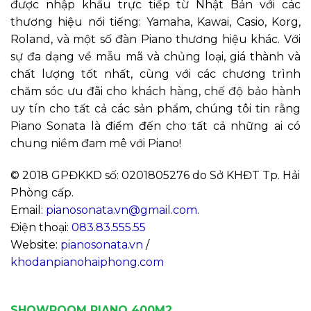
được nhập khẩu trực tiếp từ Nhật Bản với các
thương hiệu nổi tiếng: Yamaha, Kawai, Casio, Korg,
Roland, và một số đàn Piano thương hiệu khác. Với
sự đa dạng về mẫu mã và chủng loại, giá thành và
chất lượng tốt nhất, cùng với các chương trình
chăm sóc ưu đãi cho khách hàng, chế độ bảo hành
uy tín cho tất cả các sản phẩm, chúng tôi tin rằng
Piano Sonata là điểm đến cho tất cả những ai có
chung niềm đam mê với Piano!
© 2018 GPĐKKD số: 0201805276 do Sở KHĐT Tp. Hải
Phòng cấp.
Email:
pianosonata.vn@gmail.com
.
Điện thoại:
083.83.555.55
Website:
pianosonata.vn
/
khodanpianohaiphong.com
SHOWROOM PIANO 400M2