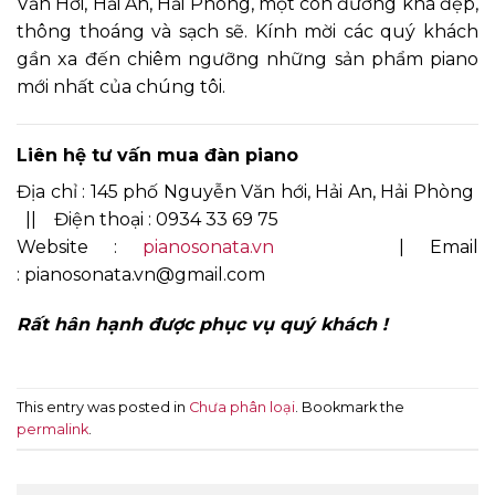
Văn Hới, Hải An, Hải Phòng, một con đường khá đẹp,
thông thoáng và sạch sẽ. Kính mời các quý khách
gần xa đến chiêm ngưỡng những sản phẩm piano
mới nhất của chúng tôi.
Liên hệ tư vấn mua đàn piano
Địa chỉ : 145 phố Nguyễn Văn hới, Hải An, Hải Phòng
|| Điện thoại : 0934 33 69 75
Website :
pianosonata.vn
| Email
: pianosonata.vn@gmail.com
Rất hân hạnh được phục vụ quý khách !
This entry was posted in
Chưa phân loại
. Bookmark the
permalink
.