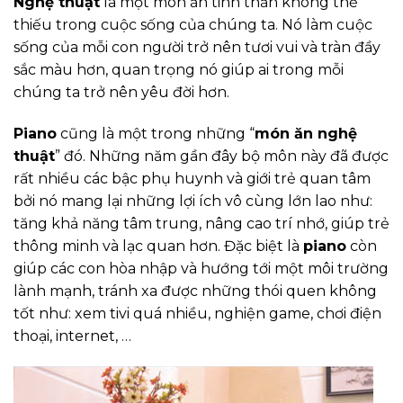
Nghệ thuật
là một món ăn tinh thần không thể
thiếu trong cuộc sống của chúng ta. Nó làm cuộc
sống của mỗi con người trở nên tươi vui và tràn đầy
sắc màu hơn, quan trọng nó giúp ai trong mỗi
chúng ta trở nên yêu đời hơn.
Piano
cũng là một trong những “
món ăn nghệ
thuật
” đó. Những năm gần đây bộ môn này đã được
rất nhiều các bậc phụ huynh và giới trẻ quan tâm
bởi nó mang lại những lợi ích vô cùng lớn lao như:
tăng khả năng tâm trung, nâng cao trí nhớ, giúp trẻ
thông minh và lạc quan hơn. Đặc biệt là
piano
còn
giúp các con hòa nhập và hướng tới một môi trường
lành mạnh, tránh xa được những thói quen không
tốt như: xem tivi quá nhiều, nghiện game, chơi điện
thoại, internet, …