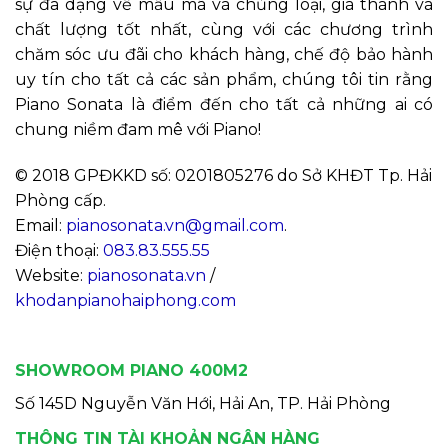
sự đa dạng về mẫu mã và chủng loại, giá thành và
chất lượng tốt nhất, cùng với các chương trình
chăm sóc ưu đãi cho khách hàng, chế độ bảo hành
uy tín cho tất cả các sản phẩm, chúng tôi tin rằng
Piano Sonata là điểm đến cho tất cả những ai có
chung niềm đam mê với Piano!
© 2018 GPĐKKD số: 0201805276 do Sở KHĐT Tp. Hải
Phòng cấp.
Email:
pianosonata.vn@gmail.com
.
Điện thoại:
083.83.555.55
Website:
pianosonata.vn
/
khodanpianohaiphong.com
SHOWROOM PIANO 400M2
Số 145D Nguyễn Văn Hới, Hải An, TP. Hải Phòng
THÔNG TIN TÀI KHOẢN NGÂN HÀNG