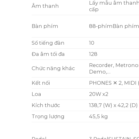
Lấy mẫu âm thanh
Âm thanh
cấp
Bàn phím
88-phím
Bàn phím
Số tiếng đàn
10
Đa âm tối đa
128
Recorder, Metron
Chức năng khác
Demo,…
Kết nối
PHONES ✕ 2, MIDI 
Loa
20W x2
Kích thước
138,7 (W) x 42,2 (D)
Trọng lượng
45,5 kg