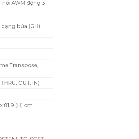
 nổi AWM động 3
 dạng búa (GH)
ome,Transpose,
(THRU, OUT, IN)
 x 81,9 (H) cm