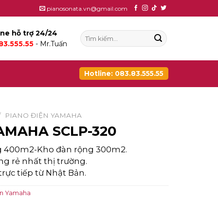
pianosonata.vn@gmail.com
ine hỗ trợ 24/24
Tìm
83.555.55
- Mr.Tuấn
kiếm:
Hotline: 083.83.555.55
/
PIANO ĐIỆN YAMAHA
AMAHA SCLP-320
g 400m2-Kho đàn rộng 300m2.
g rẻ nhất thị trường.
ực tiếp từ Nhật Bản.
ện Yamaha