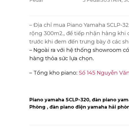
Pedal
3 Pedal
SUSTAIN, 
– Địa chỉ mua Piano Yamaha SCLP-32
rộng 300m2., để tiếp nhận hàng khi 
trước khi đem đến trưng bày ở các 
– Ngoài ra với hệ thống showroom c
hàng thỏa sức lựa chọn.
– Tổng kho piano:
Số 145 Nguyễn Văn 
Piano yamaha SCLP-320, đàn piano yama
Phòng , đàn piano điện yamaha hải phò