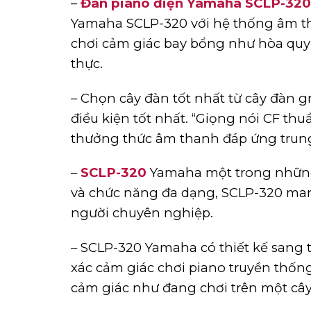
–
Đàn piano điện Yamaha SCLP-320
Yamaha SCLP-320 với hệ thống âm t
chơi cảm giác bay bổng như hòa quy
thực.
– Chọn cây đàn tốt nhất từ ​​cây đàn
điều kiện tốt nhất. “Giọng nói CF th
thưởng thức âm thanh đáp ứng trung
–
SCLP-320
Yamaha một trong những 
và chức năng đa dạng, SCLP-320 man
người chuyên nghiệp.
– SCLP-320 Yamaha có thiết kế sang 
xác cảm giác chơi piano truyền thốn
cảm giác như đang chơi trên một cây