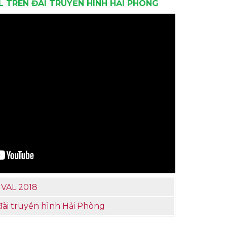
L TRÊN ĐÀI TRUYỀN HÌNH HẢI PHÒNG
VAL 2018
i truyền hình Hải Phòng