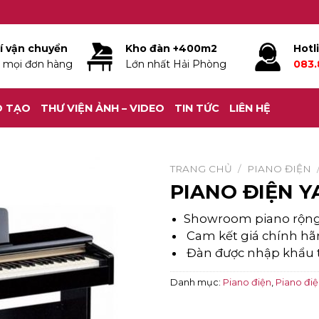
í vận chuyển
Kho đàn +400m2
Hotl
 mọi đơn hàng
Lớn nhất Hải Phòng
083.
O TẠO
THƯ VIỆN ẢNH – VIDEO
TIN TỨC
LIÊN HỆ
TRANG CHỦ
/
PIANO ĐIỆN
PIANO ĐIỆN Y
Showroom piano rộn
Cam kết giá chính hãn
Đàn được nhập khẩu tr
Danh mục:
Piano điện
,
Piano đi