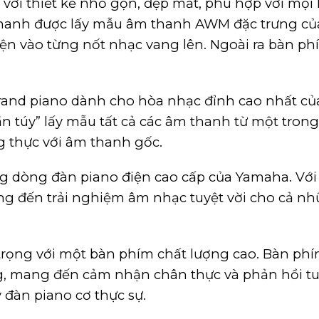
với thiết kế nhỏ gọn, đẹp mắt, phù hợp với mọi
hanh được lấy mẫu âm thanh AWM đặc trưng củ
ện vào từng nốt nhạc vang lên. Ngoài ra bàn p
 grand piano dành cho hòa nhạc đỉnh cao nhất củ
uần túy” lấy mẫu tất cả các âm thanh từ một tro
 thực với âm thanh gốc.
dòng đàn piano điện cao cấp của Yamaha. Với th
g đến trải nghiệm âm nhạc tuyệt vời cho cả n
trọng với một bàn phím chất lượng cao. Bàn phím
g, mang đến cảm nhận chân thực và phản hồi tuy
 đàn piano cơ thực sự.