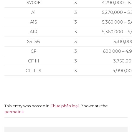
S700E
3
4,790,000 – 5
A1
3
5,270,000 – 5
A1S
3
5,360,000 – 5
A1R
3
5,360,000 – 5
S4, S6
3
5,310,00
CF
3
600,000 – 4,
CF III
3
3,750,00
CF III-S
3
4,990,00
This entry was posted in
Chưa phân loại
. Bookmark the
permalink
.