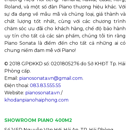
Roland, và một số đàn Piano thương hiệu khác. Với
sự đa dạng về mẫu mã và chủng loại, giá thành và
chất lượng tốt nhất, cùng với các chương trình
chăm sóc ưu đãi cho khách hàng, chế độ bảo hành
uy tín cho tất cả các sản phẩm, chúng tôi tin rằng
Piano Sonata là điểm đến cho tất cả những ai có
chung niềm đam mê với Piano!
© 2018 GPĐKKD số: 0201805276 do Sở KHĐT Tp. Hải
Phòng cấp.
Email:
pianosonata.vn@gmail.com
.
Điện thoại:
083.83.555.55
Website:
pianosonata.vn
/
khodanpianohaiphong.com
SHOWROOM PIANO 400M2
Số 145D Nguyễn Văn Hới, Hải An, TP. Hải Phòng