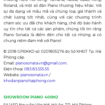
Roland, và một số đàn Piano thương hiệu khác. Với
sự đa dạng về mẫu mã và chủng loại, giá thành và
chất lượng tốt nhất, cùng với các chương trình
chăm sóc ưu đãi cho khách hàng, chế độ bảo hành
uy tín cho tất cả các sản phẩm, chúng tôi tin rằng
Piano Sonata là điểm đến cho tất cả những ai có
chung niềm đam mê với Piano!
© 2018 GPĐKKD số: 0201805276 do Sở KHĐT Tp. Hải
Phòng cấp.
Email:
pianosonata.vn@gmail.com
.
Điện thoại:
083.83.555.55
Website:
pianosonata.vn
/
khodanpianohaiphong.com
SHOWROOM PIANO 400M2
Số 145D Nguyễn Văn Hới, Hải An, TP. Hải Phòng