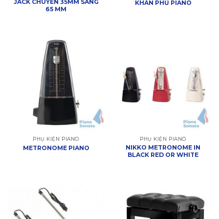
JACK CHUYỂN 35MM SANG
KHĂN PHỦ PIANO
65 MM
PHỤ KIỆN PIANO
PHỤ KIỆN PIANO
NIKKO METRONOME IN
METRONOME PIANO
BLACK RED OR WHITE