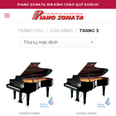
Skip
PIANO SONATA XIN KÍNH CHÀO QUÝ KHÁCH!
to
content
TRANG CHỦ
/
CỬA HÀNG
/
TRANG 3
GRAND PIANO
GRAND PIANO