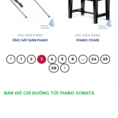
PHỤ KIỆN PIANO
PHỤ KIỆN PIANO
ỐNG SẤY ĐÀN PIANO
PIANO CHAIR
1
2
3
4
5
6
…
24
25
26
BẢN ĐỒ CHỈ ĐƯỜNG TỚI PIANO SONATA