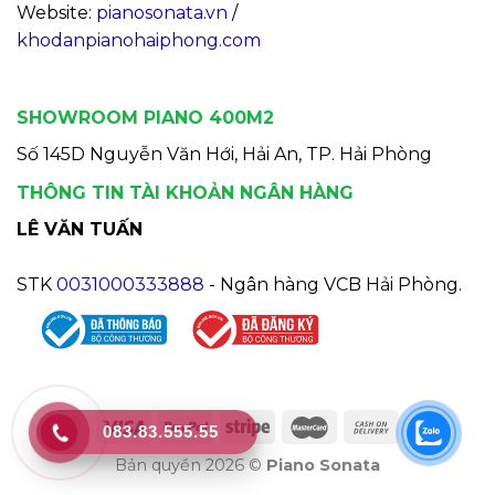
Website:
pianosonata.vn
/
khodanpianohaiphong.com
SHOWROOM PIANO 400M2
Số 145D Nguyễn Văn Hới, Hải An, TP. Hải Phòng
THÔNG TIN TÀI KHOẢN NGÂN HÀNG
LÊ VĂN TUẤN
STK
0031000333888
- Ngân hàng VCB Hải Phòng.
083.83.555.55
Bản quyền 2026 ©
Piano Sonata