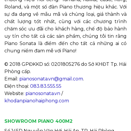
Roland, và một số đàn Piano thương hiệu khác. Với
sự đa dạng về mẫu mã và chủng loại, giá thành và
chất lượng tốt nhất, cùng với các chương trình
chăm sóc ưu đãi cho khách hàng, chế độ bảo hành
uy tín cho tất cả các sản phẩm, chúng tôi tin rằng
Piano Sonata là điểm đến cho tất cả những ai có
chung niềm đam mê với Piano!
© 2018 GPĐKKD số: 0201805276 do Sở KHĐT Tp. Hải
Phòng cấp.
Email:
pianosonata.vn@gmail.com
.
Điện thoại:
083.83.555.55
Website:
pianosonata.vn
/
khodanpianohaiphong.com
SHOWROOM PIANO 400M2
Số 145D Nguyễn Văn Hới, Hải An, TP. Hải Phòng